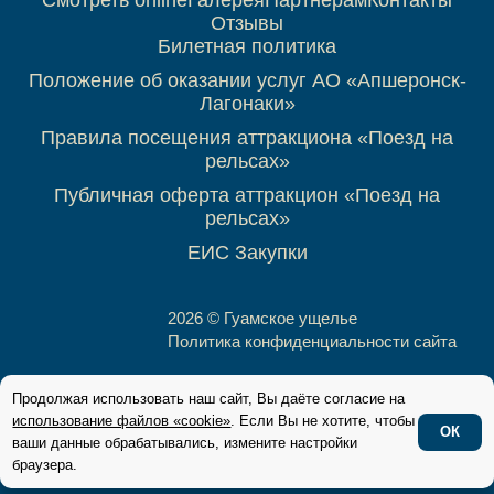
Смотреть online
Галерея
Партнерам
Контакты
Отзывы
Билетная политика
Положение об оказании услуг АО «Апшеронск-
Лагонаки»
Правила посещения аттракциона «Поезд на
рельсах»
Публичная оферта аттракцион «Поезд на
рельсах»
ЕИС Закупки
2026 © Гуамское ущелье
Политика конфиденциальности сайта
Продолжая использовать наш сайт, Вы даёте согласие на
использование файлов «cookie»
. Если Вы не хотите, чтобы
ОК
ваши данные обрабатывались, измените настройки
браузера.